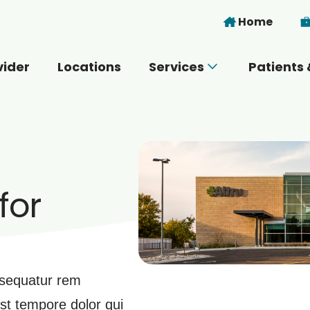
Skip to main content
Home
vider
Locations
Services
Patients 
 you today?
for
nsequatur rem
st tempore dolor qui