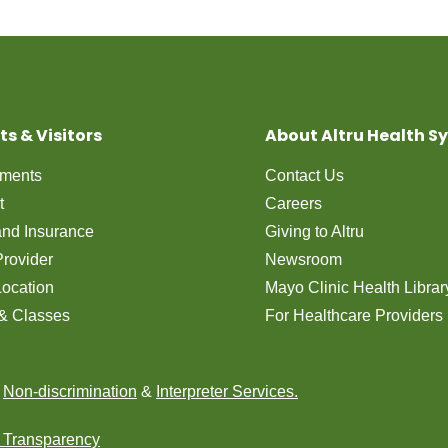
ts & Visitors
About Altru Health S
tments
Contact Us
t
Careers
 and Insurance
Giving to Altru
Provider
Newsroom
Location
Mayo Clinic Health Librar
& Classes
For Healthcare Providers
n
Non-discrimination
&
Interpreter Services.
e Transparency