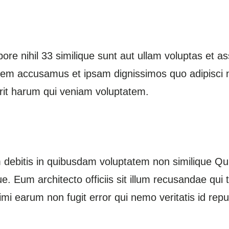
ore nihil 33 similique sunt aut ullam voluptas et 
em accusamus et ipsam dignissimos quo adipisci ni
rit harum qui veniam voluptatem.
ebitis in quibusdam voluptatem non similique Qui
ue. Eum architecto officiis sit illum recusandae qui 
i earum non fugit error qui nemo veritatis id rep