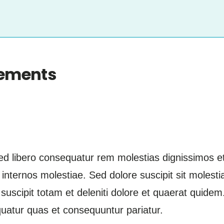
cements
ed libero consequatur rem molestias dignissimos e
t internos molestiae. Sed dolore suscipit sit moles
o suscipit totam et deleniti dolore et quaerat quid
tur quas et consequuntur pariatur.