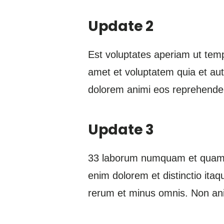
Update 2
Est voluptates aperiam ut temp
amet et voluptatem quia et aut
dolorem animi eos reprehende
Update 3
33 laborum numquam et quam d
enim dolorem et distinctio itaq
rerum et minus omnis. Non anim