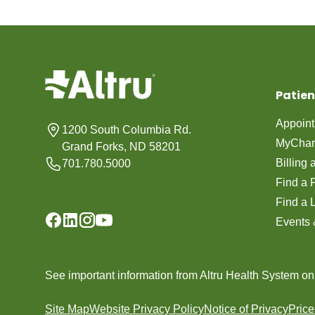
Patien
Appoin
1200 South Columbia Rd.
MyChar
Grand Forks, ND 58201
Billing
701.780.5000
Find a 
Find a 
Events 
See important information from Altru Health System o
Site Map
Website Privacy Policy
Notice of Privacy
Pric