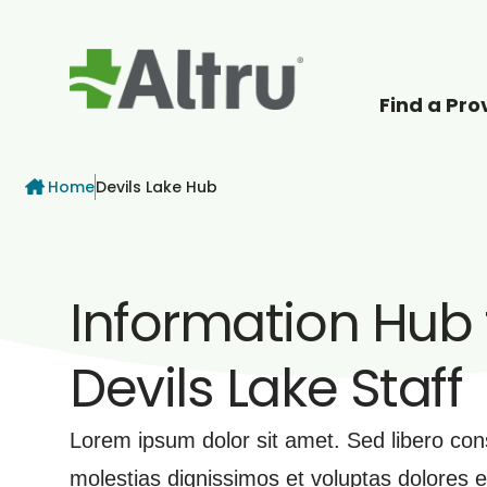
Find a Pro
How can we help
Breadcrumb
Home
Devils Lake Hub
Information Hub 
Devils Lake Staff
Lorem ipsum dolor sit amet. Sed libero co
molestias dignissimos et voluptas dolores e