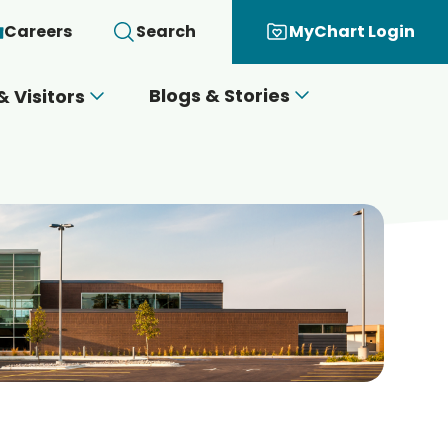
Careers
Search
MyChart Login
Blogs & Stories
& Visitors