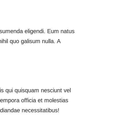
assumenda eligendi. Eum natus
hil quo galisum nulla. A
s qui quisquam nesciunt vel
tempora officia et molestias
udiandae necessitatibus!